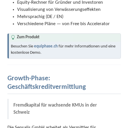
Equity-Rechner für Gründer und Investoren
Visualisierung von Verwässerungseffekten
Mehrsprachig (DE / EN)
Verschiedene Pläne — von Free bis Accelerator
T
Zum Produkt
i
Besuchen Sie
equiphase.ch
für mehr Informationen und eine
p
kostenlose Demo.
Growth-Phase:
Geschäftskreditvermittlung
Fremdkapital für wachsende KMUs in der
Schweiz
Die Sensalis GmbH arbeitet als Vermittler für